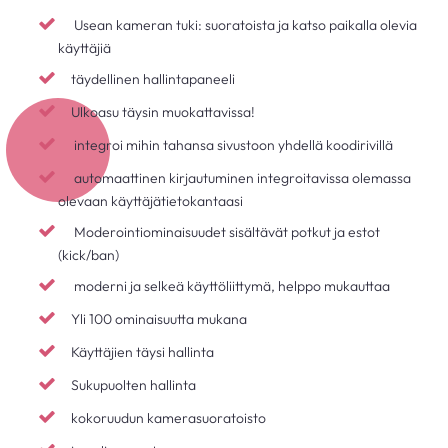
Usean kameran tuki: suoratoista ja katso paikalla olevia
käyttäjiä
täydellinen hallintapaneeli
Ulkoasu täysin muokattavissa!
integroi mihin tahansa sivustoon yhdellä koodirivillä
automaattinen kirjautuminen integroitavissa olemassa
olevaan käyttäjätietokantaasi
Moderointiominaisuudet sisältävät potkut ja estot
(kick/ban)
moderni ja selkeä käyttöliittymä, helppo mukauttaa
Yli 100 ominaisuutta mukana
Käyttäjien täysi hallinta
Sukupuolten hallinta
kokoruudun kamerasuoratoisto