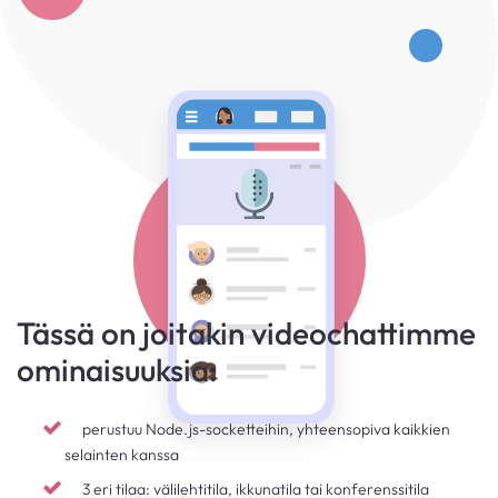
Tässä on joitakin videochattimme
ominaisuuksia:
perustuu Node.js-socketteihin, yhteensopiva kaikkien
selainten kanssa
3 eri tilaa: välilehtitila, ikkunatila tai konferenssitila